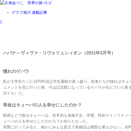
Skip
to
グラフ旭川 連載記事
content
ハバナ～ヴィヴァ・リヴォリュシィオン（2021年3月号）
憧れのゲバラ
私が大学生だった1970年頃は学生運動の真っ盛り。若者たちの憧れはキ
ュメントを見に行った後、今は記念館になっているゲバラが住んでいた家を見
10ドル）だ。
革命はキューバの人を幸せにしたのか？
映画などで観るキューバは、恒常的な食糧不足、停電、性的マイノリティ
ューバの人を幸せにしたのだろうか知りたかった。
実際に行ってみると、確かにみんな貧乏で食糧品は種類も量も少ない。衣