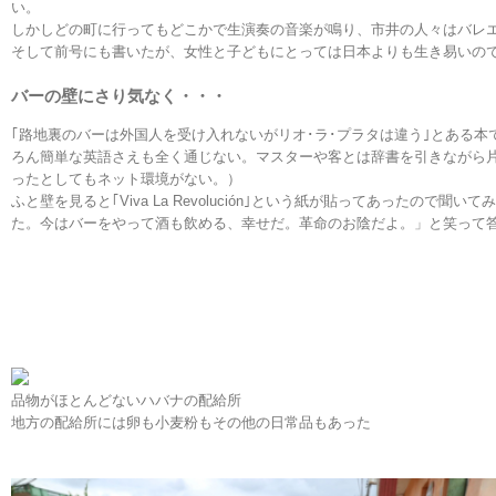
い。
しかしどの町に行ってもどこかで生演奏の音楽が鳴り、市井の人々はバレ
そして前号にも書いたが、女性と子どもにとっては日本よりも生き易いの
バーの壁にさり気なく・・・
｢路地裏のバーは外国人を受け入れないがリオ･ラ･プラタは違う｣とある
ろん簡単な英語さえも全く通じない。マスターや客とは辞書を引きながら
ったとしてもネット環境がない。）
ふと壁を見ると｢Viva La Revolución｣という紙が貼ってあったの
た。今はバーをやって酒も飲める、幸せだ。革命のお陰だよ。」と笑って
品物がほとんどないハバナの配給所
地方の配給所には卵も小麦粉もその他の日常品もあった