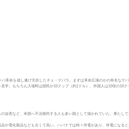
ューバ革命を成し遂げ夭折したチェ・ゲバラ。まずは革命広場のかの有名なゲ
学。もちろん入場料は国民が10クップ（約1ドル）、外国人は10倍の10ク
への迫害など、米国へ不法移民する人も多い国として描かれていた。果たして
料品や電化製品なども古くて高い。ハバナでは時々停電があり、停電になると