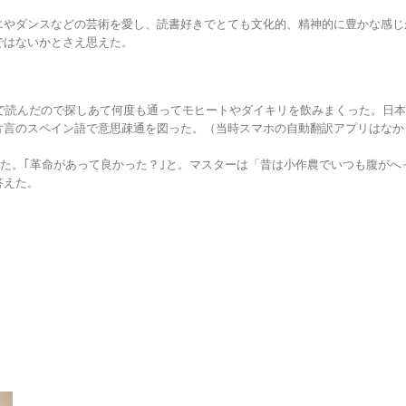
エやダンスなどの芸術を愛し、読書好きでとても文化的、精神的に豊かな感じ
ではないかとさえ思えた。
本で読んだので探しあて何度も通ってモヒートやダイキリを飲みまくった。日
片言のスペイン語で意思疎通を図った。（当時スマホの自動翻訳アプリはなか
で聞いてみた。｢革命があって良かった？｣と。マスターは「昔は小作農でいつも腹が
答えた。