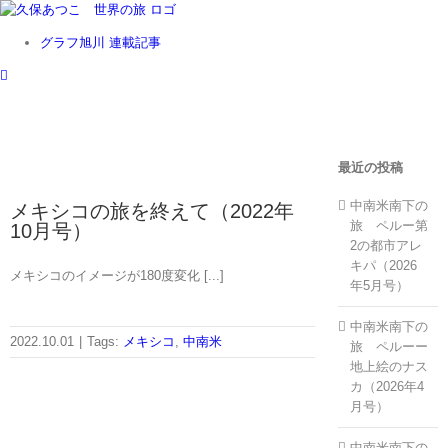
Skip
to
グラフ旭川 連載記事
content
最近の投稿
中南米南下の
メキシコの旅を終えて（2022年
旅 ペルー第
10月号）
2の都市アレ
キパ（2026
メキシコのイメージが180度変化 [...]
年5月号）
中南米南下の
2022.10.01
|
Tags:
メキシコ
,
中南米
旅 ペルーー
地上絵のナス
カ（2026年4
月号）
中南米南下の