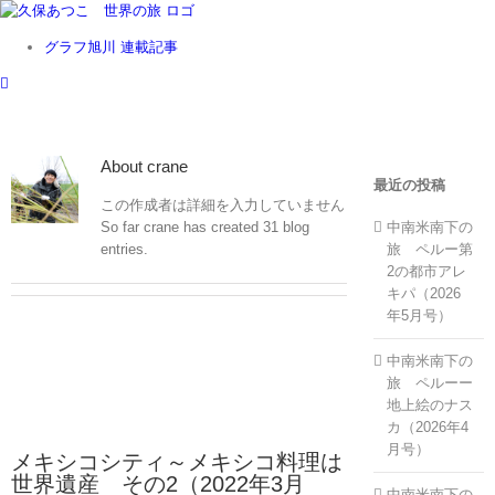
Skip
to
グラフ旭川 連載記事
content
About
crane
最近の投稿
この作成者は詳細を入力していません
中南米南下の
So far crane has created 31 blog
旅 ペルー第
entries.
2の都市アレ
キパ（2026
年5月号）
中南米南下の
旅 ペルーー
地上絵のナス
カ（2026年4
月号）
メキシコシティ～メキシコ料理は
世界遺産 その2（2022年3月
中南米南下の