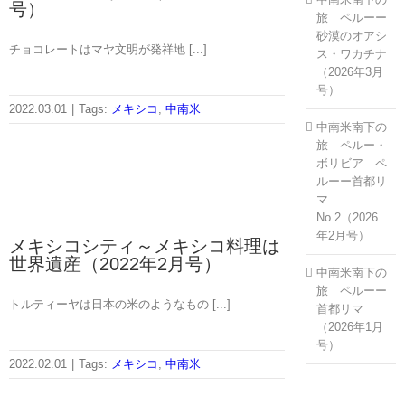
号）
旅 ペルーー
砂漠のオアシ
チョコレートはマヤ文明が発祥地 [...]
ス・ワカチナ
（2026年3月
号）
2022.03.01
|
Tags:
メキシコ
,
中南米
中南米南下の
旅 ペルー・
ボリビア ペ
ルーー首都リ
マ
No.2（2026
年2月号）
メキシコシティ～メキシコ料理は
世界遺産（2022年2月号）
中南米南下の
旅 ペルーー
トルティーヤは日本の米のようなもの [...]
首都リマ
（2026年1月
号）
2022.02.01
|
Tags:
メキシコ
,
中南米