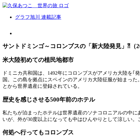
Skip
to
content
グラフ旭川 連載記事
View
Larger
Image
サントドミンゴ～コロンブスの「新大陸発見」⁈（20
米大陸初めての植民地都市
ドミニカ共和国は、1492年にコロンブスがアメリカ大陸を
国。この島を拠点にスペインのアメリカ大陸征服が始まった
とから世界遺産に登録されている。
歴史を感じさせる500年前のホテル
私たちが泊まったホテルは世界遺産のソナコロニアルの中にあ
いが、外が30度以上になっても中はひんやりとして涼しい
何処へ行ってもコロンブス