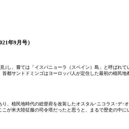
21年9月号）
｢発見｣し、嘗ては「イスパニョーラ（スペイン）島」と呼ばれ
。首都サントドミンゴはヨーロッパ人が定住した最初の植民地
り、植民地時代の総督府を改装したオスタル･ニコラス･デ･オ
。ここが米大陸征服の司令塔だったと思うと、まるで歴史の中に