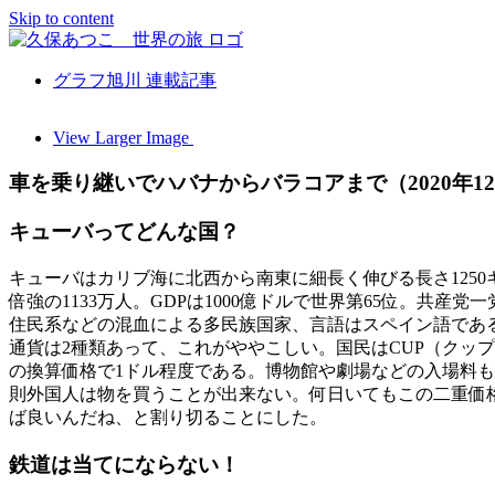
Skip to content
グラフ旭川 連載記事
View Larger Image
車を乗り継いでハバナからバラコアまで（2020年1
キューバってどんな国？
キューバはカリブ海に北西から南東に細長く伸びる長さ1250
倍強の1133万人。GDPは1000億ドルで世界第65位。共
住民系などの混血による多民族国家、言語はスペイン語であ
通貨は2種類あって、これがややこしい。国民はCUP（クップ
の換算価格で1ドル程度である。博物館や劇場などの入場料も
則外国人は物を買うことが出来ない。何日いてもこの二重価格
ば良いんだね、と割り切ることにした。
鉄道は当てにならない！