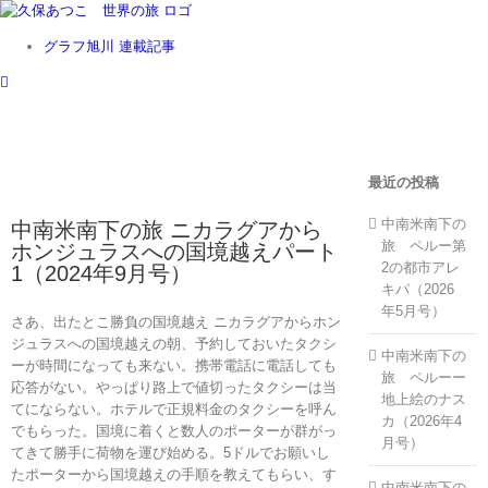
Skip
to
グラフ旭川 連載記事
content
最近の投稿
中南米南下の
中南米南下の旅 ニカラグアから
旅 ペルー第
ホンジュラスへの国境越えパート
2の都市アレ
1（2024年9月号）
キパ（2026
年5月号）
さあ、出たとこ勝負の国境越え ニカラグアからホン
ジュラスへの国境越えの朝、予約しておいたタクシ
中南米南下の
ーが時間になっても来ない。携帯電話に電話しても
旅 ペルーー
応答がない。やっぱり路上で値切ったタクシーは当
地上絵のナス
てにならない。ホテルで正規料金のタクシーを呼ん
カ（2026年4
でもらった。国境に着くと数人のポーターが群がっ
月号）
てきて勝手に荷物を運び始める。5ドルでお願いし
たポーターから国境越えの手順を教えてもらい、す
中南米南下の