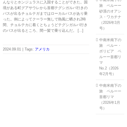
んなりとホンジュラスに入国することができた。国
旅 ペルーー
境がある町グアサウレから首都テグシガルパ行きの
砂漠のオアシ
バスが出るチョルテガまではローカルバスがあり乗
ス・ワカチナ
った。例によってクーラー無しで熱風に晒され2時
（2026年3月
間、チョルテカに着くとちょうどテグシガルパ行き
号）
のバスが出るところ、間一髪で乗り込んだ。 [...]
中南米南下の
旅 ペルー・
2024.09.01
|
Tags:
アメリカ
ボリビア ペ
ルーー首都リ
マ
No.2（2026
年2月号）
中南米南下の
旅 ペルーー
首都リマ
（2026年1月
号）