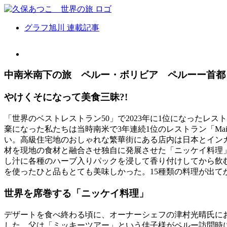
Skip
to
content
グラフ旭川 連載記事
View
Larger
Image
中南米南下の旅 ペルー・ボリビア ペルーー首都リマN
やけくそになって美食三昧?!
「世界のベストレストラン50」で2023年に1位になったレ
棄になった私たちは当時南米で3年連続1位のレストラン「Ma
い。高級住宅地のおしゃれな繁華街にある店内は日本とイン
材を現地の食材と融合させ独自に発展させた「ニッケイ料理
し汁に各種のハーブ入りパックを浸して香り付けしてから飲
を使ったひと品もとても美味しかった。15種類の料理が出て
世界を席巻する「ニッケイ料理」
デザートを食べ終わる頃に、オーナーシェフの津村光晴氏に
した。父は「ミッキーツアー」という佳子様がペルー訪問時