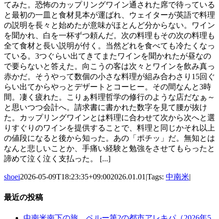
てみた。恐怖のカップリングワイン通された席で待っている
と最初の一皿と食材見本が運ばれ、ウェイターが英語で料理
の説明を長々と始めたが意味がほとんど分からない。ワイン
を聞かれ、白を一杯ずつ頼んだ。次の料理もその次の料理も
全て食材と長い説明が付く。当然どれを食べても冷たくなっ
ている。3つぐらい出てきてまたワインを聞かれたが昼なの
で要らないと答えた。向こうの客は次々とワインを飲み真っ
赤かだ。そうやって数個の小さな料理が組み合わさり15回ぐ
らい出てからやっとデザートとコーヒー。その間なんと3時
間。凄く疲れた。こりぁ料理哲学の修行のような店だなぁ～
と思いつつ会計へ。請求書に書かれた数字を見て腰が抜け
た。カップリングワインとは料理に合わせて次から次へと選
りすぐりのワインを提供することで、料理と同じかそれ以上
の値段になると後から知った。あの「ポチッ」だ。無知とは
なんと悲しいことか、手痛い経験と勉強をさせてもらったと
諦めて泣く泣く支払った。 [...]
shoei
2026-05-09T18:23:35+09:00
2026.01.01
|
Tags:
中南米
|
最近の投稿
中南米南下の旅 ペルー第2の都市アレキパ（2026年5