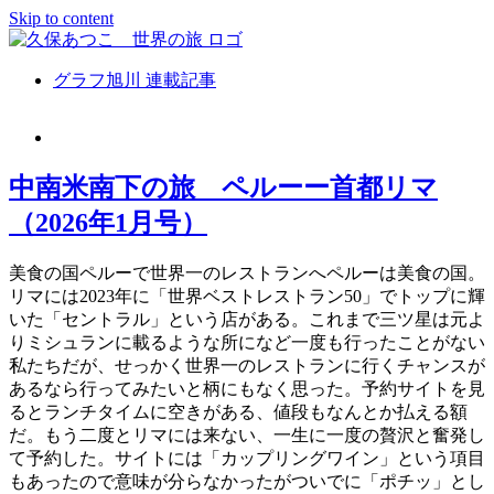
Skip to content
グラフ旭川 連載記事
中南米南下の旅 ペルーー首都リマ
（2026年1月号）
美食の国ペルーで世界一のレストランへペルーは美食の国。
リマには2023年に「世界ベストレストラン50」でトップに輝
いた「セントラル」という店がある。これまで三ツ星は元よ
りミシュランに載るような所になど一度も行ったことがない
私たちだが、せっかく世界一のレストランに行くチャンスが
あるなら行ってみたいと柄にもなく思った。予約サイトを見
るとランチタイムに空きがある、値段もなんとか払える額
だ。もう二度とリマには来ない、一生に一度の贅沢と奮発し
て予約した。サイトには「カップリングワイン」という項目
もあったので意味が分らなかったがついでに「ポチッ」とし